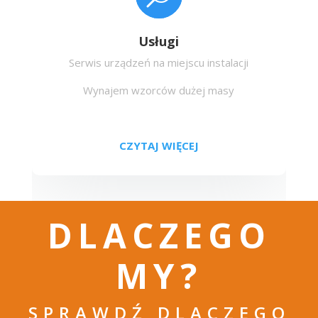
Usługi
Serwis urządzeń na miejscu instalacji
Wynajem wzorców dużej masy
CZYTAJ WIĘCEJ
DLACZEGO
MY?
SPRAWDŹ DLACZEGO