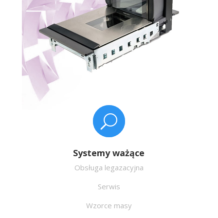
U
Systemy ważące
Obsługa legazacyjna
Serwis
Wzorce masy