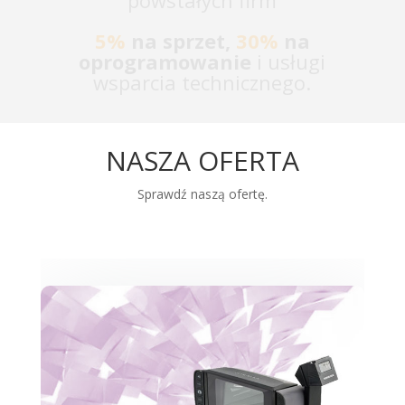
powstałych firm
5%
na sprzet,
30%
na
oprogramowanie
i usługi
wsparcia technicznego.
NASZA OFERTA
Sprawdź naszą ofertę.